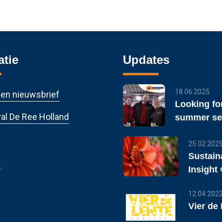
atie
Updates
18 06 2025
en nieuwsbrief
Looking for
al De Ree Holland
summer se
25 02 202
Sustain
s
Insight 
12 04 202
Vier de 