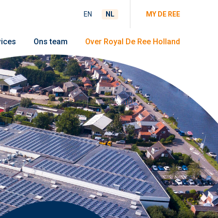
EN
NL
MY DE REE
vices
Ons team
Over Royal De Ree Holland