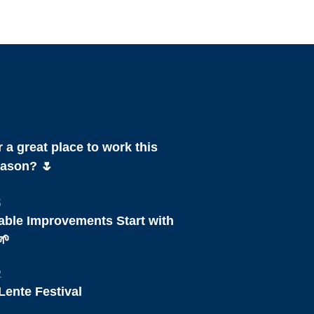
 a great place to work this
ason? 🌷
5
able Improvements Start with
🌱
2
Lente Festival