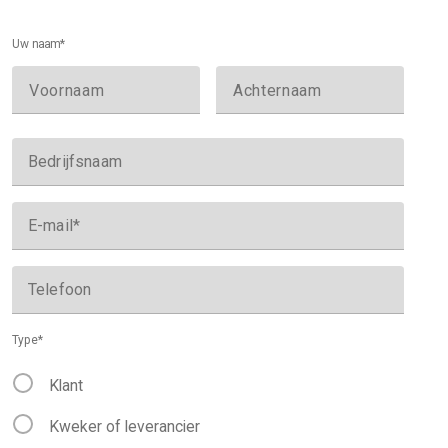
Uw naam
*
Voornaam
Achternaam
Bedrijfsnaam
E-mail
*
Telefoon
Type
*
Klant
Kweker of leverancier